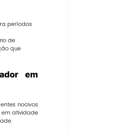
ra períodos 
io de 
ção que 
ador em 
ntes nocivos 
 em atividade 
dade.