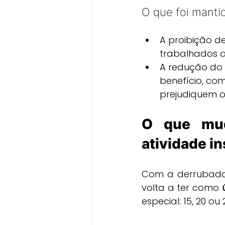
O que foi manti
A proibição d
trabalhados a
A redução do 
benefício, co
prejudiquem o
O que mud
atividade in
Com a derrubada 
volta a ter como 
especial: 15, 20 o