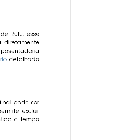
e 2019, esse 
diretamente 
posentadoria 
rio
 detalhado 
inal pode ser 
rmite excluir 
tido o tempo 