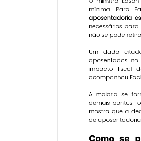
O ministro Edson
mínima. Para Fa
aposentadoria es
necessários para 
não se pode retir
Um dado citado
aposentados no r
impacto fiscal d
acompanhou Fachi
A maioria se fo
demais pontos fo
mostra que a dec
de aposentadoria 
Como se po