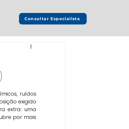
Consultar Especialista
)
icos, ruídos 
sição exigido 
por lei, mas a Reforma da Previdência de 2019 criou uma barreira extra: uma 
ubre por mais 