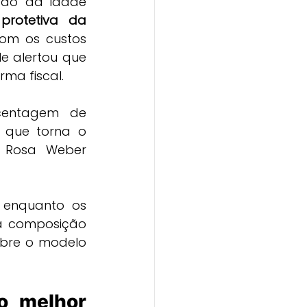
tão da idade 
rotetiva da 
com os custos 
 alertou que 
ma fiscal.
entagem de 
 que torna o 
a Rosa Weber 
 enquanto os 
a composição 
bre o modelo 
o melhor 