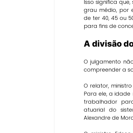
Isso significa qu
grau médio, por 
de ter 40, 45 ou 5
para fins de conc
A divisão d
O julgamento não 
compreender a sol
O relator, ministr
Para ele, a idade
trabalhador para
atuarial do sist
Alexandre de Moraes