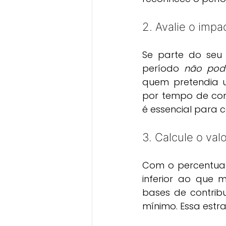
2. Avalie o imp
Se parte do seu 
período 
não pode
quem pretendia 
por tempo de co
é essencial para c
3. Calcule o va
Com o percentual 
inferior ao que m
bases de contrib
mínimo. Essa estr