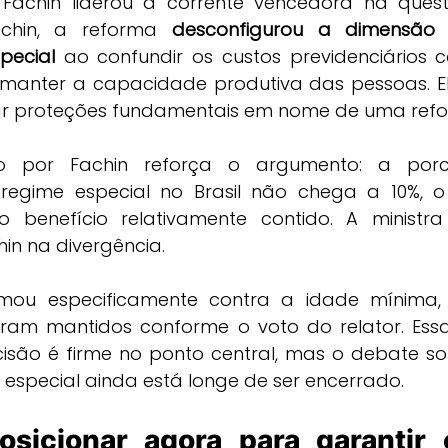
 Fachin liderou a corrente vencedora na ques
chin, a reforma 
desconfigurou a dimensão p
pecial
 ao confundir os custos previdenciários 
manter a capacidade produtiva das pessoas. Ele
ar proteções fundamentais em nome de uma refor
 por Fachin reforça o argumento: a porc
egime especial no Brasil não chega a 10%, o
o benefício relativamente contido. A ministr
n na divergência.
rmou especificamente contra a idade mínima,
ram mantidos conforme o voto do relator. Ess
isão é firme no ponto central, mas o debate so
especial ainda está longe de ser encerrado.
sicionar agora para garantir 