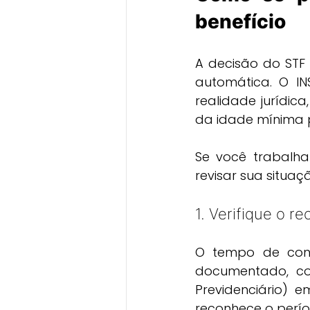
benefício
A decisão do STF
automática. O IN
realidade jurídic
da idade mínima p
Se você trabalha
revisar sua situaç
1. Verifique o 
O tempo de contr
documentado, com 
Previdenciário) 
reconhece o perío