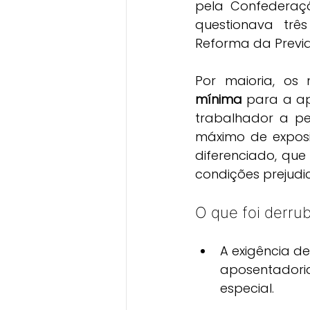
pela Confederaçã
questionava trê
Reforma da Previd
Por maioria, os 
mínima
 para a ap
trabalhador a pe
máximo de exposiç
diferenciado, qu
condições prejudic
O que foi derru
A exigência d
aposentadoria
especial.