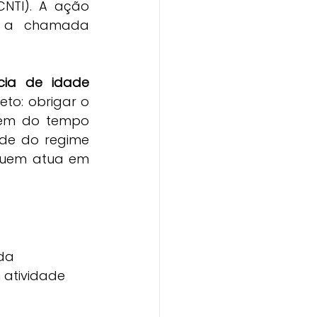
NTI). A ação 
, a chamada 
ncia de idade 
to: obrigar o 
lém do tempo 
ade do regime 
quem atua em 
da 
 atividade 