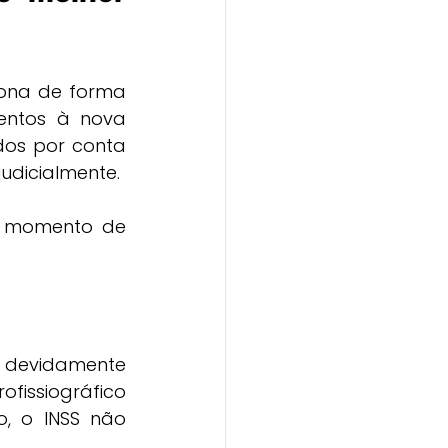
ona de forma 
entos à nova 
dos por conta 
udicialmente.
o momento de 
 devidamente 
issiográfico 
, o INSS não 