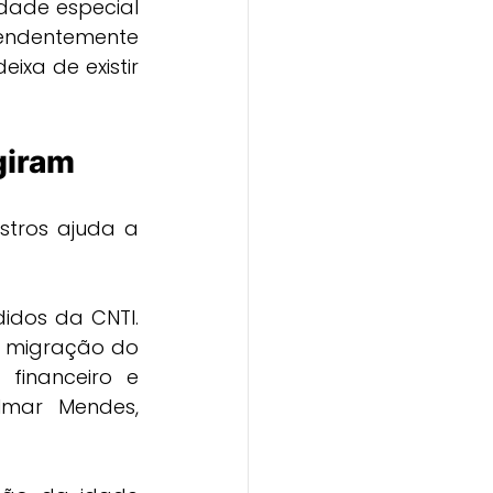
dade especial 
endentemente 
ixa de existir 
giram
stros ajuda a 
idos da CNTI. 
a migração do 
financeiro e 
lmar Mendes, 