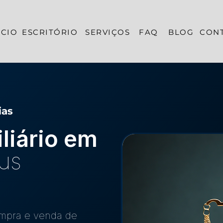
ÍCIO
ESCRITÓRIO
SERVIÇOS
FAQ
BLOG
CON
ias
liário em
ius
ompra e venda de