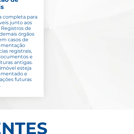
is
a completa para
veis junto aos
e Registros de
e demais órgãos
em casos de
umentação
as registrais,
 documentos e
turas antigas.
imóvel esteja
umentado e
sações futuras
.
NTES