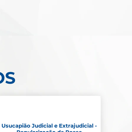
OS
Usucapião Judicial e Extrajudicial -