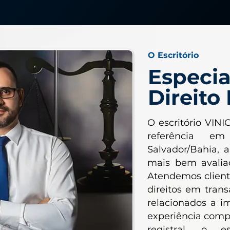
O Escritório
Especia
Direito 
O escritório V
referência em
Salvador/Bahia, 
mais bem avalia
Atendemos client
direitos em trans
relacionados a i
experiência compr
registral, o es