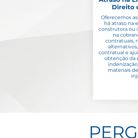
Direito
Oferecemos ass
há atraso na 
construtora ou 
na cobran
contratuais,
alternativos
contratual e aj
obtenção da 
indenização
materiais d
inj
PERG