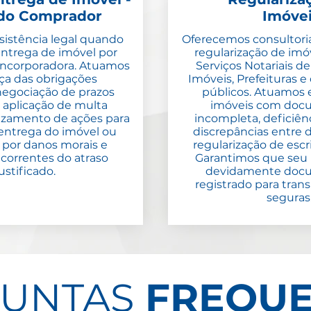
 do Comprador
Imóve
istência legal quando
Oferecemos consultori
entrega de imóvel por
regularização de imó
incorporadora. Atuamos
Serviços Notariais d
ça das obrigações
Imóveis, Prefeituras 
 negociação de prazos
públicos. Atuamos 
, aplicação de multa
imóveis com doc
uizamento de ações para
incompleta, deficiênci
entrega do imóvel ou
discrepâncias entre
 por danos morais e
regularização de escri
ecorrentes do atraso
Garantimos que seu 
ustificado.
devidamente doc
registrado para tran
seguras
UNTAS
FREQUE