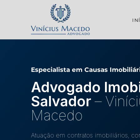
IN
Especialista em Causas Imobiliár
Advogado Imobi
Salvador
–
Viníc
Macedo
Atuação em contratos imobiliários, c